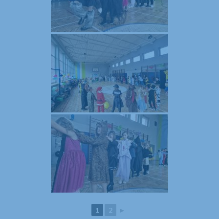
1
2
►