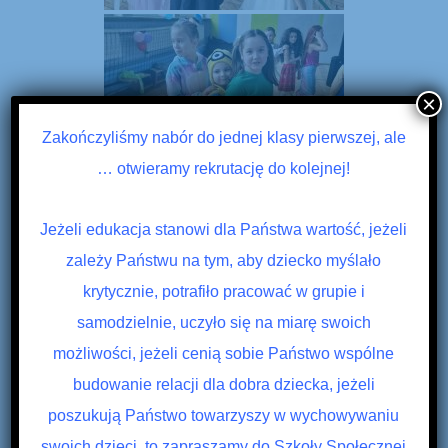
×
Zakończyliśmy nabór do jednej klasy pierwszej, ale
… otwieramy rekrutację do kolejnej!
Jeżeli edukacja stanowi dla Państwa wartość, jeżeli
zależy Państwu na tym, aby dziecko myślało
krytycznie, potrafiło pracować w grupie i
samodzielnie, uczyło się na miarę swoich
możliwości, jeżeli cenią sobie Państwo wspólne
budowanie relacji dla dobra dziecka, jeżeli
poszukują Państwo towarzyszy w wychowywaniu
swoich dzieci, to zapraszamy do Szkoły Społecznej