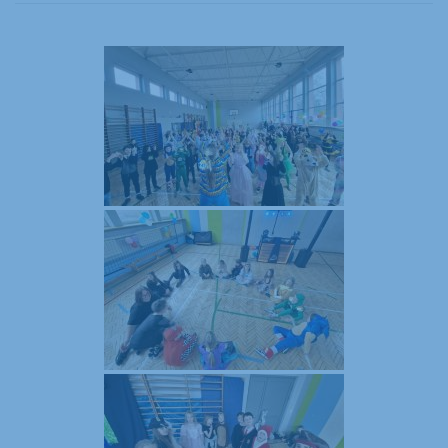
klas
1-
3
–
fotorelacje