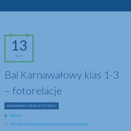
13
luty
Bal Karnawałowy klas 1-3
– fotorelacje
AKADEMIE I UROCZYSTOŚCI
Author
szkoła
Bal
Możliwość komentowania
została wyłączona
Karnawałowy