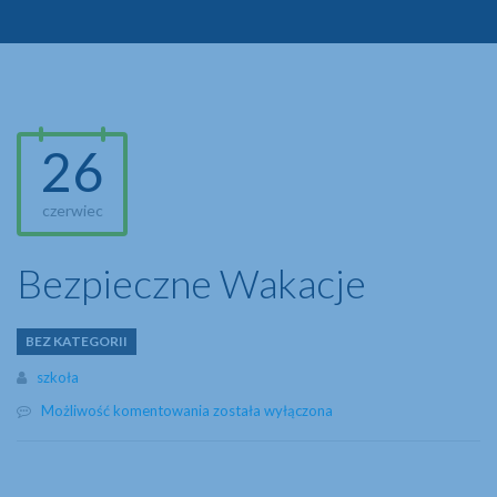
26
czerwiec
Bezpieczne Wakacje
BEZ KATEGORII
Author
szkoła
Bezpieczne
Możliwość komentowania
została wyłączona
Wakacje