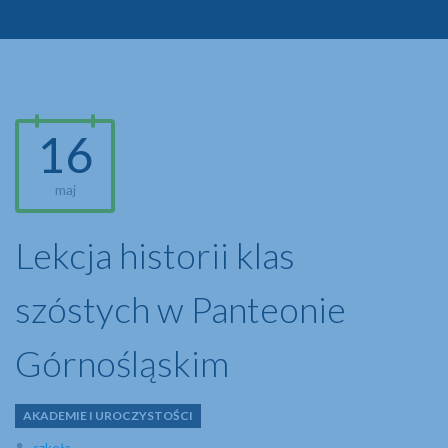
16
maj
Lekcja historii klas
szóstych w Panteonie
Górnośląskim
AKADEMIE I UROCZYSTOŚCI
Author
szkoła