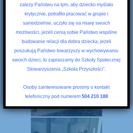
zależy Państwu na tym, aby dziecko myślało
krytycznie, potrafiło pracować w grupie i
samodzielnie, uczyło się na miarę swoich
możliwości, jeżeli cenią sobie Państwo wspólne
budowanie relacji dla dobra dziecka, jeżeli
poszukują Państwo towarzyszy w wychowywaniu
swoich dzieci, to zapraszamy do Szkoły Społecznej
Stowarzyszenia „Szkoła Przyszłości”.
Osoby zainteresowane prosimy o kontakt
telefoniczny pod numerem
504 210 188